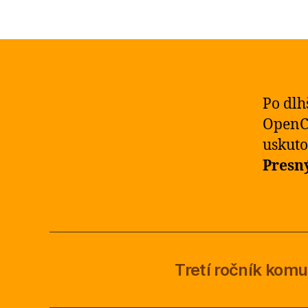
Po dlh
OpenCa
uskuto
Presn
Tretí ročník kom