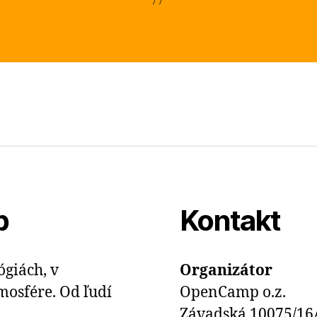
p
Kontakt
giách, v
Organizátor
mosfére. Od ľudí
OpenCamp o.z.
Závadská 10075/16A