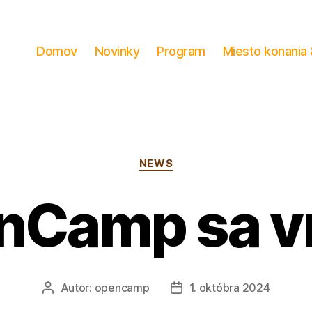
Domov
Novinky
Program
Miesto konania 
Kategórie
NEWS
nCamp sa vr
Autor:
opencamp
1. októbra 2024
Autor
Dátum
článku
článku