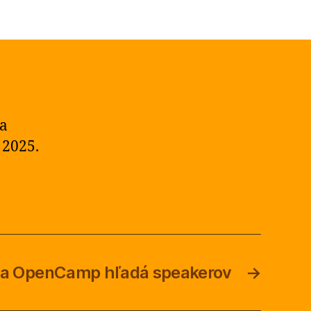
sa
 2025.
lava OpenCamp hľadá speakerov
→