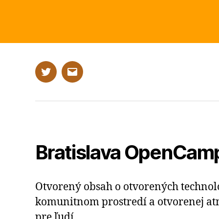
Twitter
E-
mail
Bratislava OpenCam
Otvorený obsah o otvorených technoló
komunitnom prostredí a otvorenej at
pre ľudí.